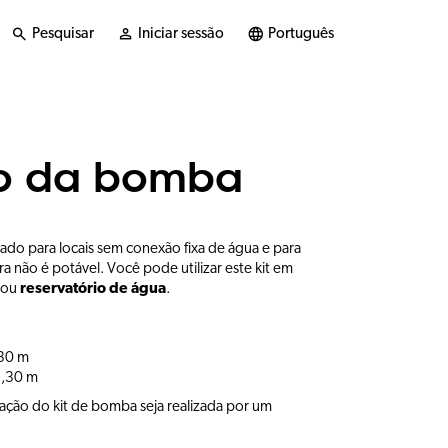
Pesquisar
Iniciar sessão
Português
o da bomba
do para locais sem conexão fixa de água e para
ra não é potável. Você pode utilizar este kit em
ou
reservatório de água
.
30 m
1,30 m
ção do kit de bomba seja realizada por um