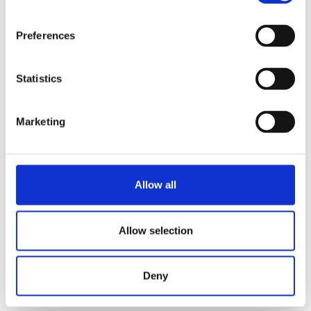
Preferences
VHG 10 marine 230V
Visa produkt
Statistics
VG 40
Visa produkt
Marketing
VG 20
Visa produkt
Allow all
1
2
3
4
5
Allow selection
Deny
Förbli uppdaterad
Anmäl dig till vårt nyhetsbrev för att få uppdateringar direkt till din inkorg