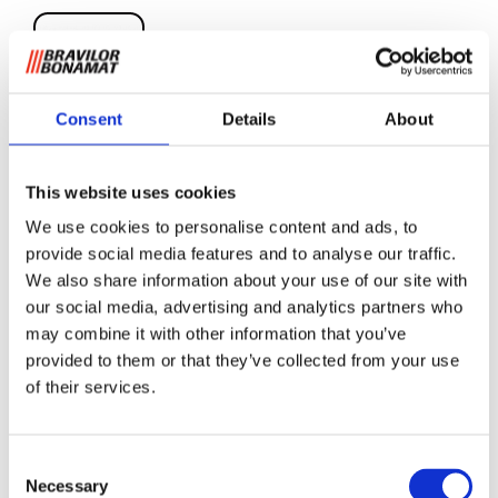
Consent
Details
About
Lång Tappkran
This website uses cookies
We use cookies to personalise content and ads, to
För fyllning av (termos)flaska och termoskanna. Rostfritt
provide social media features and to analyse our traffic.
stål.
We also share information about your use of our site with
our social media, advertising and analytics partners who
may combine it with other information that you’ve
Begär information
provided to them or that they’ve collected from your use
of their services.
RELATERAT TILL
Consent
Necessary
VHG 5 marine 115V
Selection
Visa produkt