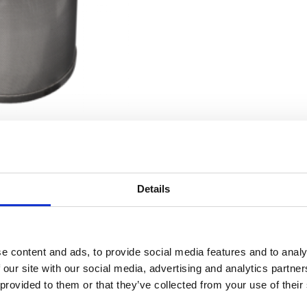
Details
RELACIONADO CON
 té para el contenedor de 5 litros de serie B
B5 HW W L
e content and ads, to provide social media features and to analy
 our site with our social media, advertising and analytics partn
 provided to them or that they’ve collected from your use of their