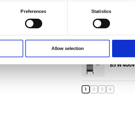
B5 HW W
Preferences
Statistics
B5 W L/R
Allow selection
B5 W 400
1
2
3
4