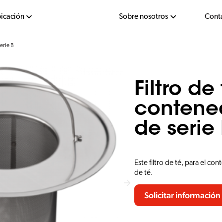
bicación
Sobre nosotros
Cont
serie B
Filtro de
contened
de serie
Este filtro de té, para el c
de té.
Solicitar información