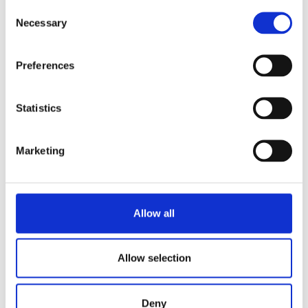
Consent
Necessary
Selection
Solicitar información
Preferences
RELACIONADO CON
Statistics
Bolero 32 CS
Ver producto
Marketing
Bolero 43
Ver producto
Allow all
Bolero 32
Ver producto
Allow selection
Deny