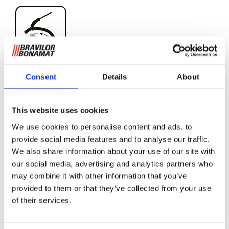
Consent
Details
About
Kit de conversión para
agua fría Bolero 32, 43
This website uses cookies
We use cookies to personalise content and ads, to
Puede conectar este kit de conversión a las Bolero 32 y 43
provide social media features and to analyse our traffic.
que le permitirá servir agua caliente y agua fría.
We also share information about your use of our site with
Bravilor Bonamat ofrece una unidad de agua fría (número
our social media, advertising and analytics partners who
de artículo 8.070.030.31002) pero no dude en comprar su
may combine it with other information that you’ve
propia unidad de agua fría. En la mayoría de los casos, la
provided to them or that they’ve collected from your use
unidad de agua fría se almacenará dentro de un mostrador
of their services.
o debajo del fregadero de la cocina. Póngase en contacto
con Bravilor Bonamat para obtener más información.