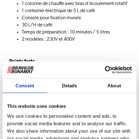
1 colonne de chauffe avec bras d'écoulement rotatif
1 container électrique de 5 L de café
Console pour fixation murale
30 L/H de café
Temps de préparation : 10 minutes / 5 litres
2 modèles : 230V et 400V
Points forts
FIABILITE, LONGEVITE : tout inox, ligne sobre,
technologie de pointe ; containers électriques tout
Consent
Details
About
inox indépendants à double paroi emboutie sans
soudure, avec thermostat de contrôle pour le
maintien en température du café, tube verre niveau,
This website uses cookies
robinet anti-gouttes ; porte-filtre tout inox ;
utilisation d'eau fraîche et chauffe directe sans
We use cookies to personalise content and ads, to
préchauffage ; couvercle avec douchette d'arrosage
provide social media features and to analyse our traffic.
pour une meilleure infusion du café ; générateur
We also share information about your use of our site with
d'eau chaude autonome.
our social media, advertising and analytics partners who