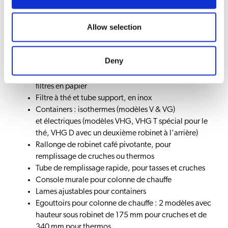
Un large choix d'équipements complémentaires :
Allow selection
Filtres en papier coniques par boîte de 250.
Conseillés dans le cas d'eau adoucie
Cône pour filtre papier conique
Deny
Filtres ronds en papier
Microfiltre en inox : pour usage durable au lieu des
filtres en papier
Filtre à thé et tube support, en inox
Containers : isothermes (modèles V & VG)
et électriques (modèles VHG, VHG T spécial pour le
thé, VHG D avec un deuxième robinet à l'arrière)
Rallonge de robinet café pivotante, pour
remplissage de cruches ou thermos
Tube de remplissage rapide, pour tasses et cruches
Console murale pour colonne de chauffe
Lames ajustables pour containers
Egouttoirs pour colonne de chauffe : 2 modèles avec
hauteur sous robinet de 175 mm pour cruches et de
340 mm pour thermos