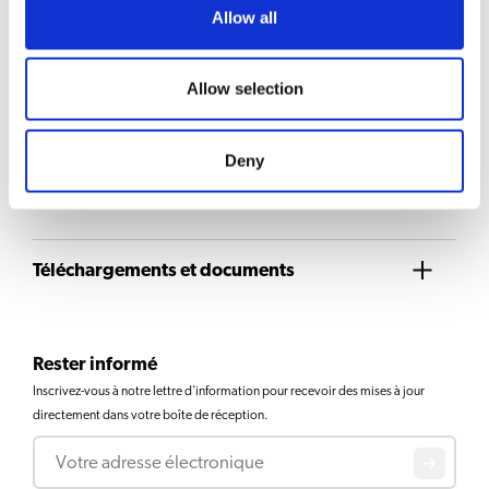
intérieure en verre trempé et
Allow all
Voir le produit
coque extérieure en matière
synthétique
Allow selection
Airpot Furento tout inox Noir
métallisé. Bouteille intérieure et
Voir le produit
coque extérieure en inox
Deny
1
2
3
Téléchargements et documents
Rester informé
Inscrivez-vous à notre lettre d'information pour recevoir des mises à jour
directement dans votre boîte de réception.
Courriel