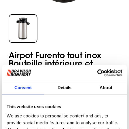
Airpot Furento tout inox
Bouteille intérieure et
coque extérieure en inox
Consent
Details
About
Les machines à café filtre, telles que la
série TH
et plusieurs
machines à café pour buffet
, peuvent être utilisées
directement avec une
verseuse Airpot
. Avec l’
Airpot
This website uses cookies
Furento
, vous pouvez servir rapidement et facilement du
We use cookies to personalise content and ads, to
café filtre fraîchement préparé tout en préservant sa
provide social media features and to analyse our traffic.
température et son arôme pendant une période prolongée.