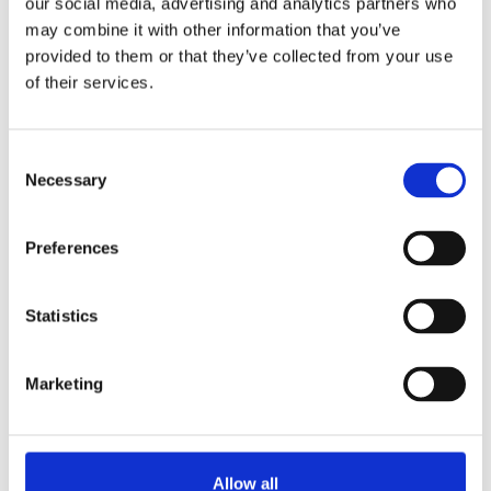
our social media, advertising and analytics partners who
Contenance : 2,2 litres.
Bouteille intérieure en verre trempé
may combine it with other information that you’ve
Coque extérieure synthétique rouge
provided to them or that they’ve collected from your use
Durée de maintien en température = env. 8h
of their services.
Demander des informations
Consent
Necessary
Selection
EN RAPPORT AVEC
Preferences
Airpot Furento verre/inox
Bouteille intérieure en verre
Voir le produit
trempé et coque extérieure en
inox
Statistics
Airpot Furento tout inox
Bouteille intérieure et coque
Voir le produit
Marketing
extérieure en inox
Airpot Furento tout inox Rouge
métallisé. Bouteille intérieure et
Voir le produit
coque extérieure en inox
Allow all