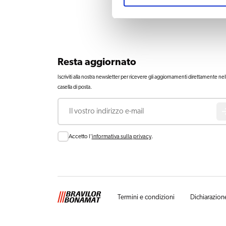
Resta aggiornato
Iscriviti alla nostra newsletter per ricevere gli aggiornamenti direttamente nel
casella di posta.
Email
Consent
Accetto l'
informativa sulla privacy
.
Termini e condizioni
Dichiarazione