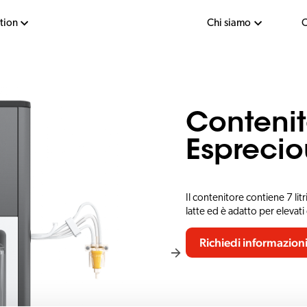
tion
Chi siamo
C
Contenito
Esprecio
Il contenitore contiene 7 litri
latte ed è adatto per elevati 
Richiedi informazion