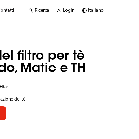
ontatti
Ricerca
Login
Italiano
 filtro per tè
o, Matic e TH
H(a)
razione del tè
i