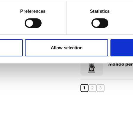
Matic per 
Preferences
Statistics
Mondo per
Allow selection
Mondo per
1
2
3