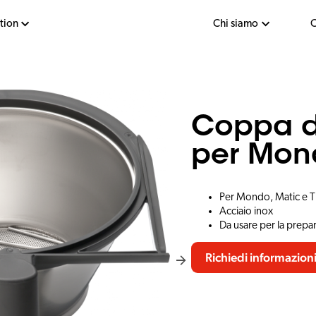
tion
Chi siamo
C
Coppa del
per Mond
Per Mondo, Matic e T
Acciaio inox
Da usare per la prepa
Richiedi informazion