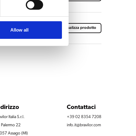
 con cestini per
Visualizza prodotto
Allow all
ndirizzo
Contattaci
vilor Italia S.r.l.
+39 02 8354 7208
a Palermo 22
info.it@bravilor.com
057 Assago (MI)