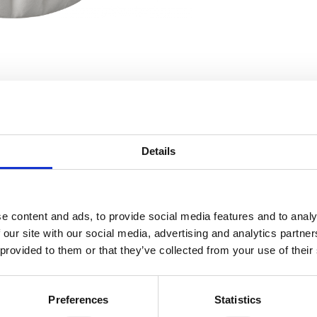
CORRELATO A
i carta B20 (HW)
Details
B20 W L/R c
e content and ads, to provide social media features and to analy
 our site with our social media, advertising and analytics partn
B20 W con c
 provided to them or that they’ve collected from your use of their
Preferences
Statistics
B20 HW con