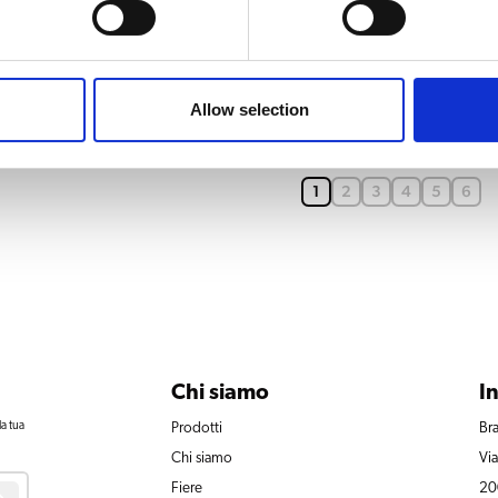
B20 HW L/R
Allow selection
infusione
1
2
3
4
5
6
Chi siamo
I
la tua
Prodotti
Bra
Chi siamo
Vi
Fiere
20