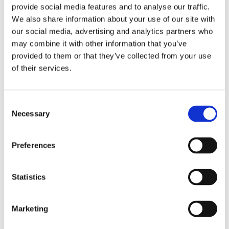
provide social media features and to analyse our traffic.
decalcificazione, segnale di caffè pronto, timer
We also share information about your use of our site with
incorporato e scorte di sicurezza ottimali. Incluso/i
our social media, advertising and analytics partners who
contenitore/i tipo VHG, unità filtro e staffa a parete per
may combine it with other information that you’ve
colonna di infusione.
provided to them or that they’ve collected from your use
Il carrello e la piastra regolabile in altezza non sono inclusi
of their services.
di serie. Questi accessori possono essere ordinati
separatamente.
Consent
Caratteristiche
Necessary
Selection
Grandi quantità di caffè fresco con filtro in modo
rapido
Preferences
Aspetto solido e di alta qualità grazie alla cassetta in
acciaio inox
Dotate di segnale di caffè pronto, contatore totale e
Statistics
giornaliero e timer incorporato
Sistema di decalcificazione e scorte di sicurezza
ottimali
Marketing
Caffè di qualità costante: I contenitori controllano la