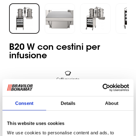
B20 W con cestini per
infusione
Caffè macinato
Modello con 1 sistema di infusione e 2 contenitori da
20 litri ognuno.
Consent
Details
About
Macchine con filtro circolare da montare a parete per
luoghi con allaccio idrico. La B20 W prepara grandi
This website uses cookies
quantità di caffè in contenitori separati. Dotate di display
We use cookies to personalise content and ads, to
digitale, contatore totale e giornaliero, sistema di