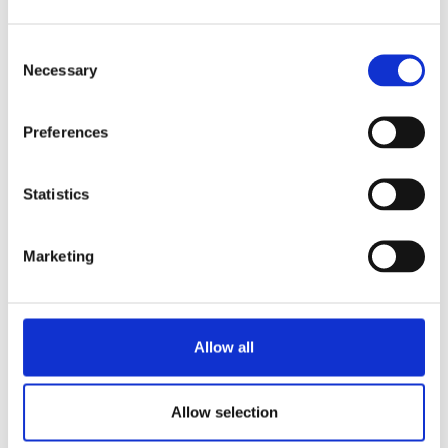
Informatie aanvragen
Consent
Necessary
Selection
GERELATEERD AAN
Preferences
HWA 21
Bekijk product
Statistics
HWA 21 400V
Bekijk product
Marketing
HWA 14
Bekijk product
Allow all
HWA 6
Bekijk product
Allow selection