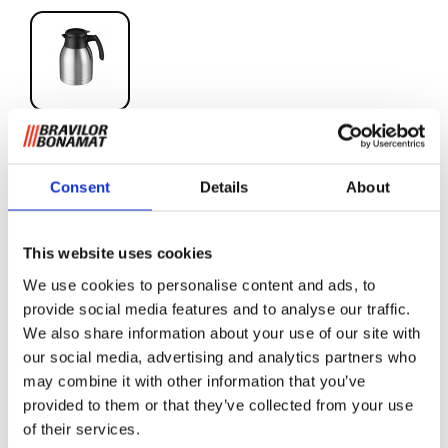
Thermoskan 1,5 L
Consent
Details
About
Deze dubbelwandige thermoskan is gemaakt van roestvrij
staal en beschikbaar in verschillende uitvoeringen en
This website uses cookies
volumes. Kies voor geel kunststof (1 of 1,5 liter) of zwart
We use cookies to personalise content and ads, to
kunststof van 0,9 tot 2 liter. De thermoskan is met vele
provide social media features and to analyse our traffic.
koffiemachines te gebruiken, zoals de
Bolero Turbo serie
of
We also share information about your use of our site with
de
FreshBrew koffiemachines
.
De 1, 1,5 en 2 L
our social media, advertising and analytics partners who
uitvoeringen zijn ook verkrijgbaar met een
brew-through
may combine it with other information that you’ve
deksel
. Deze thermoskan is niet geschikt voor
provided to them or that they’ve collected from your use
warmhoudplaten.
of their services.