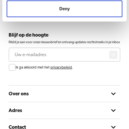
1
2
3
4
5
Deny
Blijf op de hoogte
Meld je aan voor onze nieuwsbrief en ontvang updates rechtstreeks in je inbox
E-mail
Toestemming
Ik ga akkoord met het
privacybeleid
.
Over ons
Adres
Contact