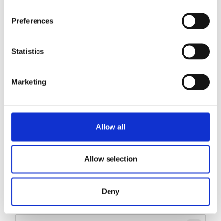
Preferences
Spillbrett B20 HW L/R
Se produkt
Statistics
Spillbrett B20 (HW)
Se produkt
Marketing
Spillbrett B10 HW L/R
Se produkt
Allow all
1
2
3
4
Allow selection
Deny
Hold deg oppdatert
Meld deg på nyhetsbrevet vårt for å få oppdateringer direkte i innboksen din.
E-post