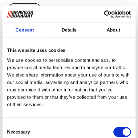
Consent
Details
About
Spillbrett B40
This website uses cookies
We use cookies to personalise content and ads, to
provide social media features and to analyse our traffic.
Dryppskålen i rustfritt stål er både enkel å plassere og
We also share information about your use of our site with
rengjøre.
our social media, advertising and analytics partners who
may combine it with other information that you’ve
Be om informasjon
provided to them or that they’ve collected from your use
of their services.
RELATERT TIL
Consent
Necessary
Spillbrett B40 L/R
Selection
Se produkt