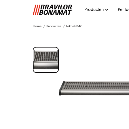
Producten
Per lo
Home
Producten
Lekbak B40