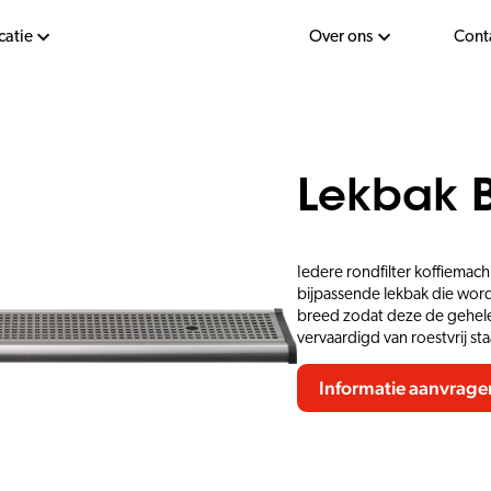
catie
Over ons
Cont
Lekbak 
Iedere rondfilter koffiemac
bijpassende lekbak die word
breed zodat deze de gehele 
vervaardigd van roestvrij sta
Informatie aanvrage