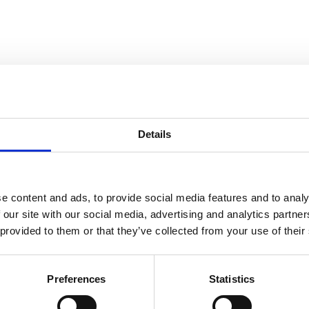
GERELATEERD AAN
Details
 B40
Lekbak B40 L/R
e content and ads, to provide social media features and to analy
Lekbak B2
 our site with our social media, advertising and analytics partn
 provided to them or that they’ve collected from your use of their
Lekbak B2
Preferences
Statistics