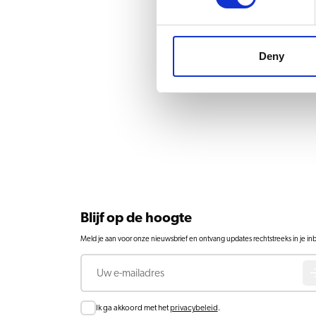
Deny
Blijf op de hoogte
Meld je aan voor onze nieuwsbrief en ontvang updates rechtstreeks in je in
E-mail
Toestemming
Ik ga akkoord met het
privacybeleid
.