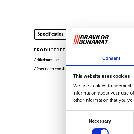
Specificaties
PRODUCTDETAILS
Consent
Artikelnummer
7.110.513.501 Lekbak
Afmetingen bxdxh
1217x162x32 mm
This website uses cookies
We use cookies to personalis
information about your use of
other information that you’ve
Consent
Necessary
Selection