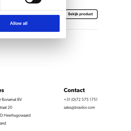
0 HW L/R
Bekijk product
Allow all
es
Contact
or Bonamat BV
+31 (0)72 575 1751
traat 20
sales@bravilor.com
RD Heerhugowaard
land