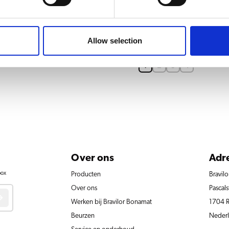
Lekbak B1
Allow selection
1
2
3
4
Over ons
Adr
box
Producten
Bravil
Over ons
Pascals
Werken bij Bravilor Bonamat
1704 
Beurzen
Neder