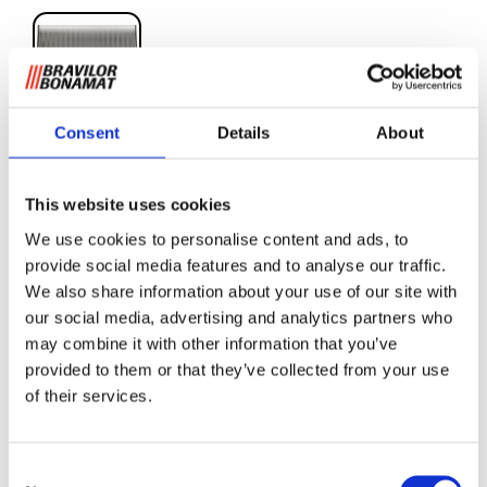
Consent
Details
About
Lekbak B10 HW L/R
This website uses cookies
We use cookies to personalise content and ads, to
Iedere rondfilter koffiemachine uit het aanbod van Bravilor
provide social media features and to analyse our traffic.
Bonamat heeft een bijpassende lekbak die wordt
We also share information about your use of our site with
meegeleverd. De lekbak van de B-serie is extra breed zodat
our social media, advertising and analytics partners who
deze de gehele breedte van de koffiemachine beslaat, en is
vervaardigd van roestvrij staal.
may combine it with other information that you’ve
provided to them or that they’ve collected from your use
of their services.
Informatie aanvragen
Consent