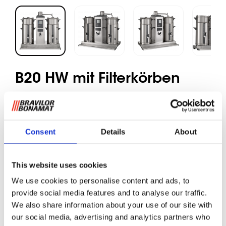
B20 HW mit Filterkörben
Gemahlener Kaffee
Consent
Details
About
Rundfiltergerät mit separatem Heißwasserzapfhahn für
Orte mit Wasseranschluss. Brüht große Mengen an Kaffee
This website uses cookies
in separate Behälter. Ausgestattet mit Digitalanzeige,
Gesamt- und Tageszähler, Entkalkungssystem, "Kaffee
We use cookies to personalise content and ads, to
fertig" Signal, integrierter Zeitschaltuhr und optimalen
provide social media features and to analyse our traffic.
Sicherheitsmechanismen. Einschließlich Behälter(n) Typ
We also share information about your use of our site with
VHG, Filtereinheit(en) und Tropfblech.
our social media, advertising and analytics partners who