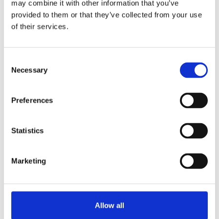
may combine it with other information that you’ve
Modell mit 1 Brühsystem mit separatem
provided to them or that they’ve collected from your use
Heißwasserzapfhahn und 2 Behältern à 20 Liter.
of their services.
Stärken
Schnell große Mengen an frischem Filterkaffee
Consent
Das Edelstahlgehäuse verleiht ein robustes und
Necessary
Selection
qualitativ hochwertiges Erscheinungsbild
Ausgestattet mit "Kaffee fertig" Signal, Gesamt- und
Tageszähler und integrierter Zeitschaltuhr
Preferences
Entkalkungssystem und optimale
Sicherheitsmechanismen
Statistics
Kaffee gleich bleibender Qualität: Die Behälter
kontrollieren die Kaffeequalität
Marketing
Informationen anfordern
Allow all
AUSWAHL AN GETRÄNKEN