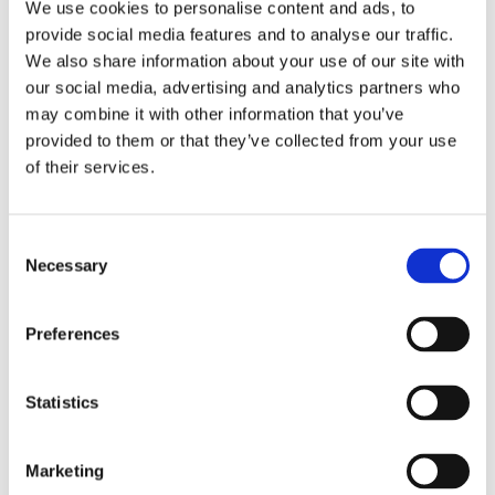
We use cookies to personalise content and ads, to
provide social media features and to analyse our traffic.
We also share information about your use of our site with
our social media, advertising and analytics partners who
may combine it with other information that you’ve
provided to them or that they’ve collected from your use
of their services.
Coppa filtro con molla
Consent
Acciaio inox. Mantiene il filtro in posizione corretta.
Necessary
Selection
Richiedi informazioni
Preferences
Statistics
Marketing