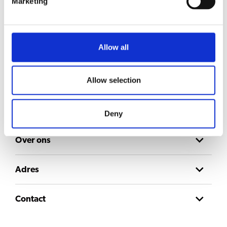
Marketing
Blijf op de hoogte
Allow all
Meld je aan voor onze nieuwsbrief en ontvang updates rechtstreeks in je inbox
E-mail
Allow selection
Toestemming
Ik ga akkoord met het
privacybeleid
.
Deny
Over ons
Adres
Contact