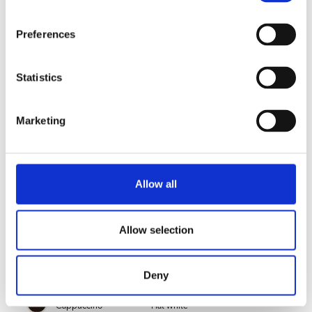
fersk melk bidrar definitivt til den beste kaffeopplevelsen!
Preferences
Merk!
Esprecious 21L leveres standard uten FreshMilk-enhet.
Statistics
Denne må bestilles separat.
Melkeslangen erstatter vannslangen, noe som
utelukker Americano fra drikkealternativene.
Marketing
Be om informasjon
Allow all
VALG AV DRIKKE
Allow selection
Latte macchiato
Moccachino
Caffè Latte
Ristretto
Deny
Cappuccino
Flat white