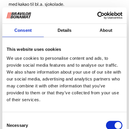
med kakao til bl.a. sjokolade.
Egenskaper Esprecious 21L
Brukervennlig: berøringsskjerm for enkel betjening
Consent
Details
About
Bean-to-cup: brygging med nykvernede kaffebønner
Kaffespesialiteter som cappuccino tilberedes med
fersk melk
This website uses cookies
Dobbelt utløp: brygger to drikker samtidig
We use cookies to personalise content and ads, to
Profesjonell kvern og bryggedel: for perfekt kvernet
provide social media features and to analyse our traffic.
og brygget kaffe
We also share information about your use of our site with
Separate innstillinger for temperatur, vann/kaffe-
our social media, advertising and analytics partners who
forhold osv.
may combine it with other information that you’ve
Service- og vedlikeholdsvennlig
Høy kvalitet på drikken takket være automatisk
provided to them or that they’ve collected from your use
skylleprogram
of their services.
Unikt varmtvannssystem for redusert kalkdannelse og
derfor mindre vedlikehold
Eget utløp til varmt vann til bl.a. te
Consent
Necessary
Selection
Stadig flere mennesker ønsker å virkelig nyte café au lait, og